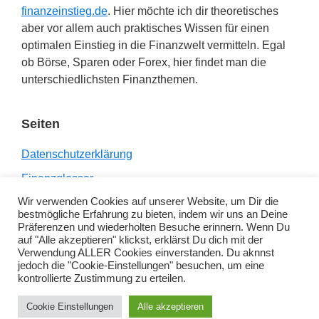
finanzeinstieg.de
. Hier möchte ich dir theoretisches
aber vor allem auch praktisches Wissen für einen
optimalen Einstieg in die Finanzwelt vermitteln. Egal
ob Börse, Sparen oder Forex, hier findet man die
unterschiedlichsten Finanzthemen.
Seiten
Datenschutzerklärung
Finanzglossar
Wir verwenden Cookies auf unserer Website, um Dir die
Impressum
bestmögliche Erfahrung zu bieten, indem wir uns an Deine
Links
Präferenzen und wiederholten Besuche erinnern. Wenn Du
auf "Alle akzeptieren" klickst, erklärst Du dich mit der
Verwendung ALLER Cookies einverstanden. Du aknnst
jedoch die "Cookie-Einstellungen" besuchen, um eine
kontrollierte Zustimmung zu erteilen.
Copyright © 2026 ·
Genesis Sample
on
Genesis
Cookie Einstellungen
Alle akzeptieren
Framework
·
WordPress
·
Anmelden