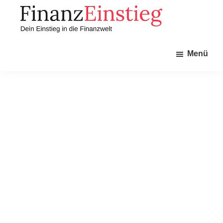
Zum
Zur
Inhalt
Seitenspalte
springen
springen
Finanzeinstieg
Dein
Menü
Einstieg
in
die
Finanzwelt