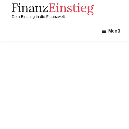
Zum
Zur
Inhalt
Seitenspalte
springen
springen
Finanzeinstieg
Dein
Menü
Einstieg
in
die
Finanzwelt