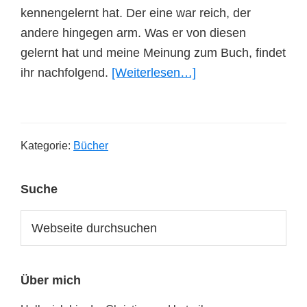
kennengelernt hat. Der eine war reich, der
andere hingegen arm. Was er von diesen
gelernt hat und meine Meinung zum Buch, findet
ÜberBuch-
ihr nachfolgend.
[Weiterlesen…]
Vorstellung:
Rich
Dad,
Kategorie:
Bücher
Poor
Dad
Seitenspalte
Suche
–
Was
Webseite
die
durchsuchen
Reichen
ihren
Über mich
Kindern