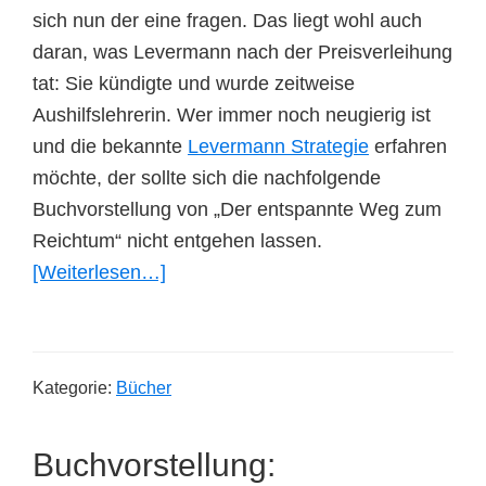
sich nun der eine fragen. Das liegt wohl auch
daran, was Levermann nach der Preisverleihung
tat: Sie kündigte und wurde zeitweise
Aushilfslehrerin. Wer immer noch neugierig ist
und die bekannte
Levermann Strategie
erfahren
möchte, der sollte sich die nachfolgende
Buchvorstellung von „Der entspannte Weg zum
Reichtum“ nicht entgehen lassen.
ÜberBuchvorstellung:
[Weiterlesen…]
Der
entspannte
Weg
Kategorie:
Bücher
zum
Reichtum
Buchvorstellung:
von