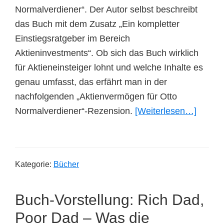
Normalverdiener“. Der Autor selbst beschreibt
das Buch mit dem Zusatz „Ein kompletter
Einstiegsratgeber im Bereich
Aktieninvestments“. Ob sich das Buch wirklich
für Aktieneinsteiger lohnt und welche Inhalte es
genau umfasst, das erfährt man in der
nachfolgenden „Aktienvermögen für Otto
ÜberBu
Normalverdiener“-Rezension.
[Weiterlesen…]
Aktien
für
Otto
Kategorie:
Bücher
Normal
von
Buch-Vorstellung: Rich Dad,
Wolfg
Molza
Poor Dad – Was die