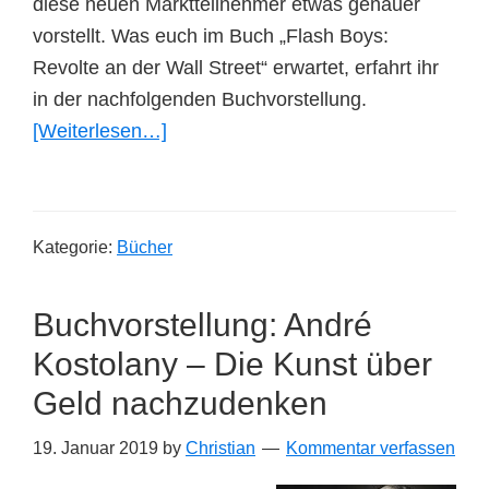
diese neuen Marktteilnehmer etwas genauer
vorstellt. Was euch im Buch „Flash Boys:
Revolte an der Wall Street“ erwartet, erfahrt ihr
in der nachfolgenden Buchvorstellung.
ÜberBuchvorstellung:
[Weiterlesen…]
Flash
Boys:
Revolte
Kategorie:
Bücher
an
der
Buchvorstellung: André
Wall
Street
Kostolany – Die Kunst über
Geld nachzudenken
19. Januar 2019
by
Christian
Kommentar verfassen