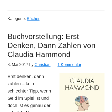
Kostolany
–
Kategorie:
Bücher
Die
Kunst
Buchvorstellung: Erst
über
Geld
Denken, Dann Zahlen von
nachzudenken
Claudia Hammond
8. Mai 2017
by
Christian
1 Kommentar
Erst denken, dann
zahlen – kein
schlechter Tipp, wenn
Geld im Spiel ist und
doch ist es genau der