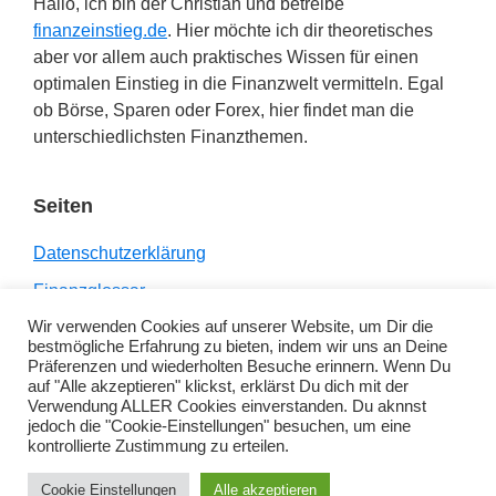
Hallo, ich bin der Christian und betreibe
über
finanzeinstieg.de
. Hier möchte ich dir theoretisches
Geld
aber vor allem auch praktisches Wissen für einen
beibringen
optimalen Einstieg in die Finanzwelt vermitteln. Egal
ob Börse, Sparen oder Forex, hier findet man die
unterschiedlichsten Finanzthemen.
Seiten
Datenschutzerklärung
Finanzglossar
Wir verwenden Cookies auf unserer Website, um Dir die
Impressum
bestmögliche Erfahrung zu bieten, indem wir uns an Deine
Links
Präferenzen und wiederholten Besuche erinnern. Wenn Du
auf "Alle akzeptieren" klickst, erklärst Du dich mit der
Verwendung ALLER Cookies einverstanden. Du aknnst
jedoch die "Cookie-Einstellungen" besuchen, um eine
kontrollierte Zustimmung zu erteilen.
Copyright © 2026 ·
Genesis Sample
on
Genesis
Cookie Einstellungen
Alle akzeptieren
Framework
·
WordPress
·
Anmelden