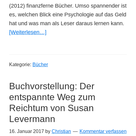
(2012) finanzferne Bücher. Umso spannender ist
es, welchen Blick eine Psychologie auf das Geld
hat und was man als Leser daraus lernen kann.
ÜberBuchvorstellung:
[Weiterlesen…]
Erst
Denken,
Dann
Kategorie:
Bücher
Zahlen
von
Buchvorstellung: Der
Claudia
Hammond
entspannte Weg zum
Reichtum von Susan
Levermann
16. Januar 2017
by
Christian
Kommentar verfassen