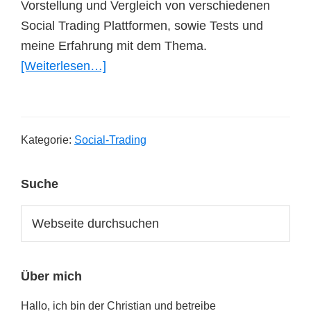
Vorstellung und Vergleich von verschiedenen
Social Trading Plattformen, sowie Tests und
meine Erfahrung mit dem Thema.
ÜberSocial
[Weiterlesen…]
Trading:
Vorstellung,
Erfahrung
Kategorie:
Social-Trading
&
Plattformen
Seitenspalte
Suche
im
Test
Webseite
durchsuchen
Über mich
Hallo, ich bin der Christian und betreibe