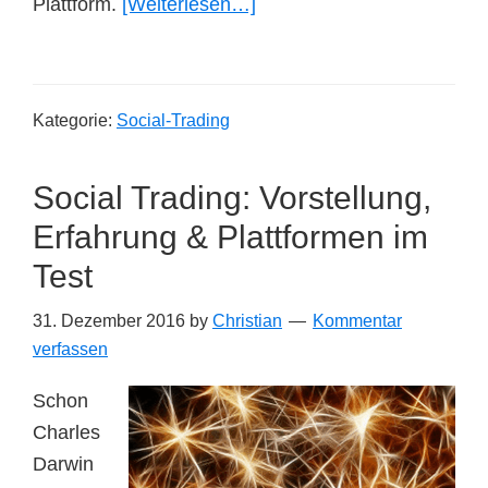
ÜberWikifolio
Plattform.
[Weiterlesen…]
Test:
Vorstellung,
eigene
Kategorie:
Social-Trading
Erfahrungen
und
Social Trading: Vorstellung,
Meinung
Erfahrung & Plattformen im
Test
31. Dezember 2016
by
Christian
Kommentar
verfassen
Schon
Charles
Darwin