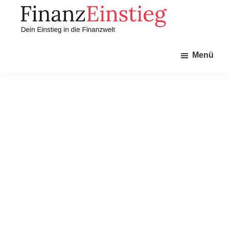
Zum
Zur
Inhalt
Seitenspalte
springen
springen
Finanzeinstieg
Dein
Menü
Einstieg
in
die
Finanzwelt