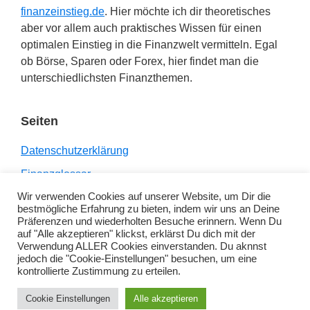
finanzeinstieg.de
. Hier möchte ich dir theoretisches
aber vor allem auch praktisches Wissen für einen
optimalen Einstieg in die Finanzwelt vermitteln. Egal
ob Börse, Sparen oder Forex, hier findet man die
unterschiedlichsten Finanzthemen.
Seiten
Datenschutzerklärung
Finanzglossar
Wir verwenden Cookies auf unserer Website, um Dir die
Impressum
bestmögliche Erfahrung zu bieten, indem wir uns an Deine
Links
Präferenzen und wiederholten Besuche erinnern. Wenn Du
auf "Alle akzeptieren" klickst, erklärst Du dich mit der
Verwendung ALLER Cookies einverstanden. Du aknnst
jedoch die "Cookie-Einstellungen" besuchen, um eine
kontrollierte Zustimmung zu erteilen.
Copyright © 2026 ·
Genesis Sample
on
Genesis
Cookie Einstellungen
Alle akzeptieren
Framework
·
WordPress
·
Anmelden