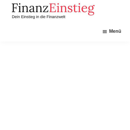
Zum
Zur
Inhalt
Seitenspalte
springen
springen
Finanzeinstieg
Dein
Menü
Einstieg
in
die
Finanzwelt