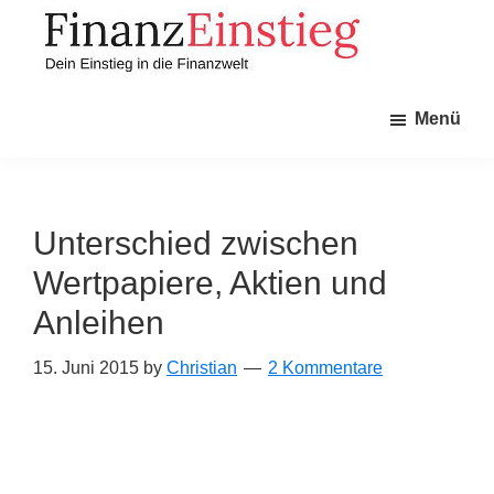
Zum
Zur
Inhalt
Seitenspalte
springen
springen
Finanzeinstieg
Dein
Menü
Einstieg
in
die
Finanzwelt
Unterschied zwischen
Wertpapiere, Aktien und
Anleihen
15. Juni 2015
by
Christian
2 Kommentare