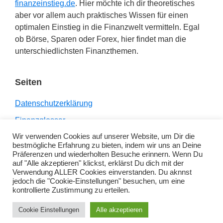
finanzeinstieg.de
. Hier möchte ich dir theoretisches
aber vor allem auch praktisches Wissen für einen
optimalen Einstieg in die Finanzwelt vermitteln. Egal
ob Börse, Sparen oder Forex, hier findet man die
unterschiedlichsten Finanzthemen.
Seiten
Datenschutzerklärung
Finanzglossar
Wir verwenden Cookies auf unserer Website, um Dir die
Impressum
bestmögliche Erfahrung zu bieten, indem wir uns an Deine
Links
Präferenzen und wiederholten Besuche erinnern. Wenn Du
auf "Alle akzeptieren" klickst, erklärst Du dich mit der
Verwendung ALLER Cookies einverstanden. Du aknnst
jedoch die "Cookie-Einstellungen" besuchen, um eine
kontrollierte Zustimmung zu erteilen.
Copyright © 2026 ·
Genesis Sample
on
Genesis
Cookie Einstellungen
Alle akzeptieren
Framework
·
WordPress
·
Anmelden