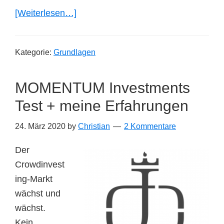
ÜberQuants
[Weiterlesen…]
–
Die
Kategorie:
Grundlagen
heimlichen
Herrscher
MOMENTUM Investments
der
Börse!?
Test + meine Erfahrungen
24. März 2020
by
Christian
2 Kommentare
Der
Crowdinvest
ing-Markt
wächst und
wächst.
Kein