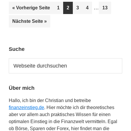
Weggelassene
…
aufrufen
Seite
Seite
Seite
Seite
Seite
« Vorherige Seite
1
2
3
4
13
Zwischenseiten
aufrufen
Nächste Seite
»
Seitenspalte
Suche
Webseite
durchsuchen
Über mich
Hallo, ich bin der Christian und betreibe
finanzeinstieg.de
. Hier möchte ich dir theoretisches
aber vor allem auch praktisches Wissen für einen
optimalen Einstieg in die Finanzwelt vermitteln. Egal
ob Börse, Sparen oder Forex, hier findet man die