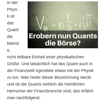
In der
Physi
k ist
das
Quant
die
kleinst
e,
nicht teilbare Einheit einer physikalischen
Größe. Und tatsächlich hat das Quant auch in
der Finanzwelt irgendwie etwas mit der Physik
zu tun. Was hinter dieser Bezeichnung steckt
und ob die Quants wirklich die heimlichen
Herrscher der Finanzbranche sind, das erfährt
man nachfolgend.