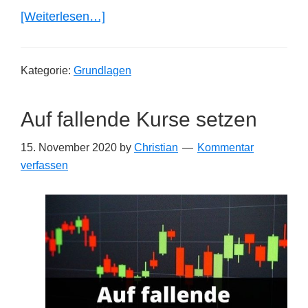
ÜberDepot
[Weiterlesen…]
absichern
–
Kategorie:
Grundlagen
so
geht’s
Auf fallende Kurse setzen
15. November 2020
by
Christian
Kommentar
verfassen