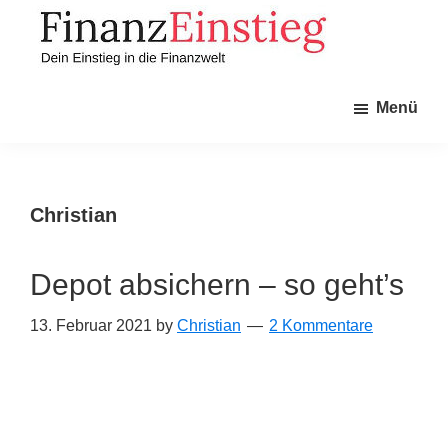
Zum
Zur
Inhalt
Seitenspalte
springen
springen
Finanzeinstieg
Dein
Menü
Einstieg
in
die
Finanzwelt
Christian
Depot absichern – so geht’s
13. Februar 2021
by
Christian
2 Kommentare