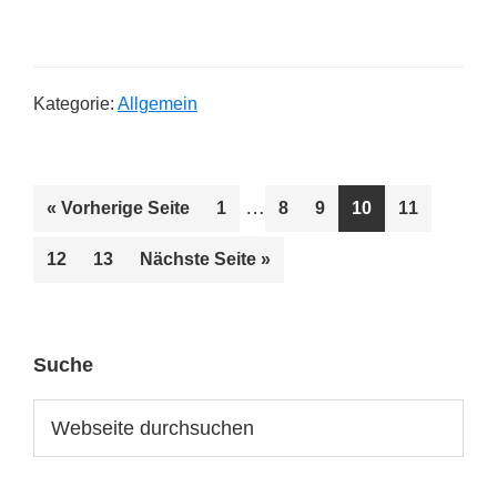
Erklärung
und
Beispiele
Kategorie:
Allgemein
Weggelassene
…
aufrufen
Seite
Seite
Seite
Seite
Seite
« Vorherige Seite
1
8
9
10
11
Zwischenseiten
Seite
Seite
aufrufen
12
13
Nächste Seite
»
Seitenspalte
Suche
Webseite
durchsuchen