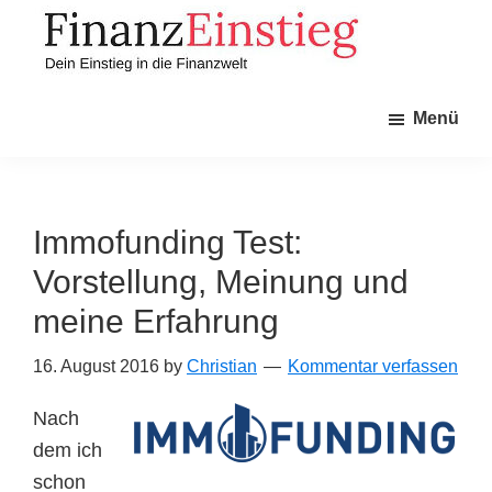
Zum
Zur
Inhalt
Seitenspalte
springen
springen
Finanzeinstieg
Dein
Menü
Einstieg
in
die
Finanzwelt
Immofunding Test:
Vorstellung, Meinung und
meine Erfahrung
16. August 2016
by
Christian
Kommentar verfassen
Nach
dem ich
schon