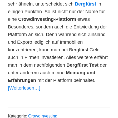
sehr ähneln, unterscheidet sich
Bergfürst
in
einigen Punkten. So ist nicht nur der Name für
eine
Crowdinvesting-Plattform
etwas
Besonderes, sondern auch die Entwicklung der
Plattform an sich. Denn während sich Zinsland
und Exporo lediglich auf Immobilien
konzentrieren, kann man bei Bergfürst Geld
auch in Firmen investieren. Alles weitere erfährt
man in dem nachfolgenden
Bergfürst Test
der
unter anderem auch meine
Meinung und
Erfahrungen
mit der Plattform beinhaltet.
ÜberBergfürst:
[Weiterlesen…]
Vorstellung,
Test
und
Kategorie:
CrowdInvesting