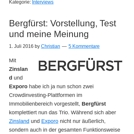
Kategorie:
Interviews
–
Gründer
Bergfürst: Vorstellung, Test
und
CEO
und meine Meinung
der
1. Juli 2016
by
Christian
5 Kommentare
Crowdinvestin
Plattform
Mit
Bergfürst
Zinslan
d
und
Exporo
habe ich ja nun schon zwei
Crowdinvesting-Plattformen im
Immobilienbereich vorgestellt,
Bergfürst
komplettiert nun das Trio. Während sich aber
Zinsland
und
Exporo
nicht nur äußerlich,
sondern auch in der gesamten Funktionsweise