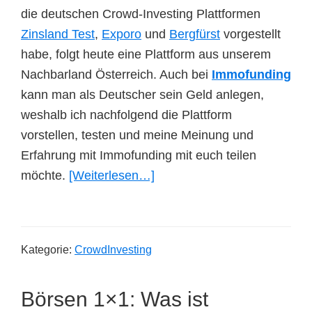
die deutschen Crowd-Investing Plattformen
Zinsland Test
,
Exporo
und
Bergfürst
vorgestellt
habe, folgt heute eine Plattform aus unserem
Nachbarland Österreich. Auch bei
Immofunding
kann man als Deutscher sein Geld anlegen,
weshalb ich nachfolgend die Plattform
vorstellen, testen und meine Meinung und
Erfahrung mit Immofunding mit euch teilen
ÜberImmofunding
möchte.
[Weiterlesen…]
Test:
Vorstellung,
Meinung
Kategorie:
CrowdInvesting
und
meine
Börsen 1×1: Was ist
Erfahrung