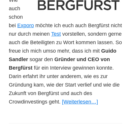
Wie
auch
schon
bei
Exporo
möchte ich euch auch Bergfürst nicht
nur durch meinen
Test
vorstellen, sondern gerne
auch die Beteiligten zu Wort kommen lassen. So
freue ich mich umso mehr, dass ich mit
Guido
Sandler
sogar den
Gründer und CEO von
Bergfürst
für ein Interview gewinnen konnte.
Darin erfahrt ihr unter anderem, wie es zur
Gründung kam, wie der Start verlief und wie die
Zukunft von Bergfürst und auch des
ÜberInterview
Crowdinvestings geht.
[Weiterlesen…]
mit
Guido
Sandler