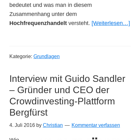
bedeutet und was man in diesem
Zusammenhang unter dem
Übe
Hochfrequenzhandelt
versteht.
[Weiterlesen…]
1×1
Wa
ist
Kategorie:
Grundlagen
eige
Fro
Interview mit Guido Sandler
Run
– Gründer und CEO der
Crowdinvesting-Plattform
Bergfürst
4. Juli 2016
by
Christian
Kommentar verfassen